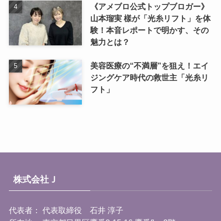
《アメブロ公式トップブロガー》
山本瑠実 樣が「光糸リフト」を体
験！本音レポートで明かす、その
魅力とは？
美容医療の“不満層”を狙え！エイ
ジングケア時代の救世主「光糸リ
フト」
株式会社Ｊ
代表者： 代表取締役 石井 淳子