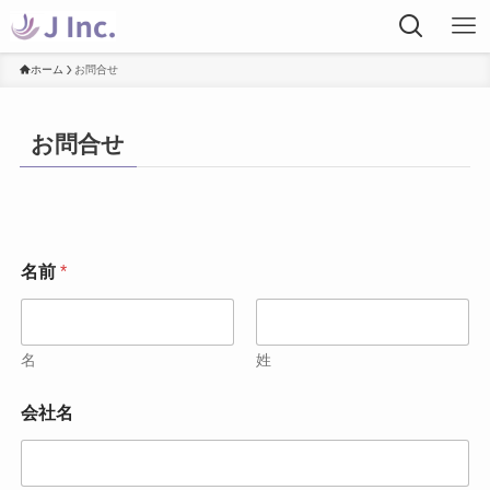
ホーム
お問合せ
お問合せ
*
名前
*
名
前
名
前
名
姓
会社名