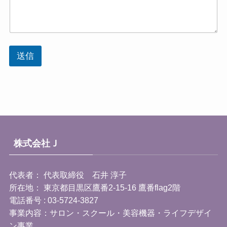
送信
株式会社Ｊ
代表者： 代表取締役 石井 淳子
所在地： 東京都目黒区鷹番2-15-16 鷹番flag2階
電話番号 : 03-5724-3827
事業内容：サロン・スクール・美容機器・ライフデザイ
ン事業