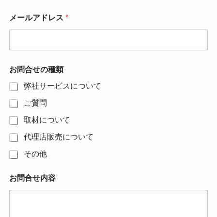
メールアドレス
*
お
お問合せの種類
問
合
弊社サービスについて
せ
の
ご質問
種
類
取材について
お
問
代理店販売について
合
その他
せ
内
容
お問合せ内容
名
前