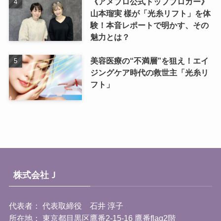
《アメブロ公式トップブロガー》
山本瑠実 樣が「光糸リフト」を体
験！本音レポートで明かす、その
魅力とは？
美容医療の“不満層”を狙え！エイ
ジングケア時代の救世主「光糸リ
フト」
株式会社Ｊ
代表者： 代表取締役 石井 淳子
所在地： 東京都目黒区鷹番2-15-16 鷹番flag2階